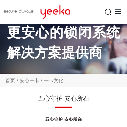
更安心的锁闭系统
解决方案提供商
创新产品
1527系列物联锁
物联锁
1518-R206-A20系列物联锁
户外物联锁
锁具系列
首页
/
安心一卡
/
一卡文化
产品手册
证书下载
产品模型
1516系列物联锁
户内物联锁
摇把锁
铰链系列
五心守护 安心所在
公司简介
一卡文化
资讯动态
1517系列物联锁
压缩式门锁
螺丝固定铰链
拉手系列
联系方式
在线留言
人才招聘
面板锁 1710-B1系列
杠杆门锁
扭矩铰链
自回弹式拉手
附件系列