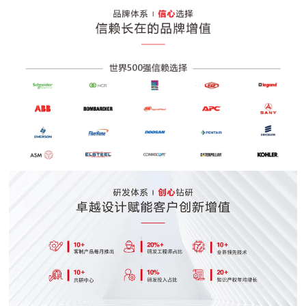
面板锁 1710-B系列
卡式侧门锁
可拆铰链
U型拉手
支撑
嵌入式平面 1156系列
按压式门锁
外装铰链
隐藏式拉手
密封条
连杆型旋转把手 1150连杆系列
膨胀门锁
内装铰链
嵌入式拉手
锁舌
1518系列物联锁
拉动式门锁
可拆叠式拉手
钥匙
1507系列物联锁
拉手锁
手柄
拉杆
提拉式手柄锁
拉杆附件
直角转舌锁
拉杆装置
防震式门锁
螺母
面板锁
防尘罩